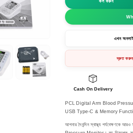
কল করুন
প্রেশার
প্রেশার
মেশিন
মেশিন
Wha
এখন অনলাই
দ্রুত করু
Cash On Delivery
PCL Digital Arm Blood Pressu
USB Type-C & Memory Funct
আপনার দৈনন্দিন স্বাস্থ্য পর্যবেক্ষ
Pressure Monitor। বড় ডিসপ্লে, সহ