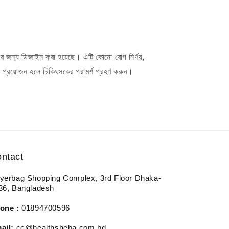
ষণের জন্য ডিজাইন করা হয়েছে। এটি কোনো রোগ নির্ণয়,
য়। প্রয়োজন হলে চিকিৎসকের পরামর্শ গ্রহণ করুন।
ntact
yerbag Shopping Complex, 3rd Floor Dhaka-
36, Bangladesh
one :
01894700596
ail:
cc@healthsheba.com.bd