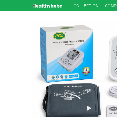
Skip to
COLLECTION
COMF
content
Skip to
product
information