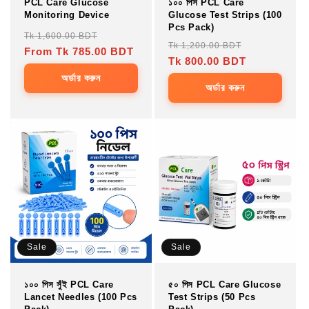
PCL Care Glucose
১০০ পিস PCL Care
:
Monitoring Device
Glucose Test Strips (100
Pcs Pack)
Regular
Sale
Tk 1,600.00 BDT
Regular
Sale
Tk 1,200.00 BDT
price
From Tk 785.00 BDT
price
price
Tk 800.00 BDT
price
অর্ডার করুন
অর্ডার করুন
Sale
Sale
১০০ পিস সুঁই PCL Care
৫০ পিস PCL Care Glucose
Lancet Needles (100 Pcs
Test Strips (50 Pcs