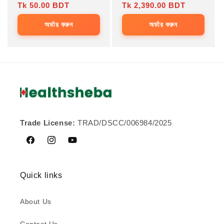
price
Tk 50.00 BDT
price
price
Tk 2,390.00 BDT
price
অর্ডার করুন
অর্ডার করুন
Trade License:
TRAD/DSCC/006984/2025
Facebook
Instagram
YouTube
Quick links
About Us