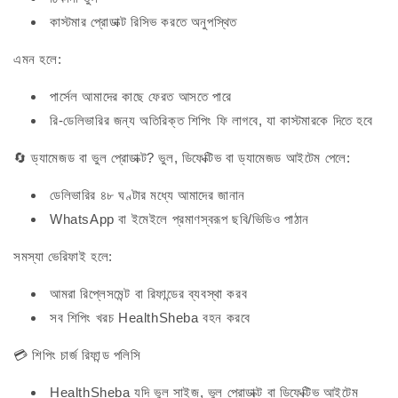
কাস্টমার প্রোডাক্ট রিসিভ করতে অনুপস্থিত
এমন হলে:
পার্সেল আমাদের কাছে ফেরত আসতে পারে
রি-ডেলিভারির জন্য অতিরিক্ত শিপিং ফি লাগবে, যা কাস্টমারকে দিতে হবে
🔄 ড্যামেজড বা ভুল প্রোডাক্ট? ভুল, ডিফেক্টিভ বা ড্যামেজড আইটেম পেলে:
ডেলিভারির ৪৮ ঘণ্টার মধ্যে আমাদের জানান
WhatsApp বা ইমেইলে প্রমাণস্বরূপ ছবি/ভিডিও পাঠান
সমস্যা ভেরিফাই হলে:
আমরা রিপ্লেসমেন্ট বা রিফান্ডের ব্যবস্থা করব
সব শিপিং খরচ HealthSheba বহন করবে
💳 শিপিং চার্জ রিফান্ড পলিসি
HealthSheba যদি ভুল সাইজ, ভুল প্রোডাক্ট বা ডিফেক্টিভ আইটেম