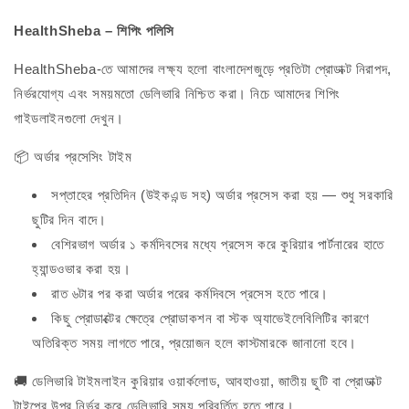
HealthSheba – শিপিং পলিসি
HealthSheba-তে আমাদের লক্ষ্য হলো বাংলাদেশজুড়ে প্রতিটা প্রোডাক্ট নিরাপদ,
নির্ভরযোগ্য এবং সময়মতো ডেলিভারি নিশ্চিত করা। নিচে আমাদের শিপিং
গাইডলাইনগুলো দেখুন।
📦 অর্ডার প্রসেসিং টাইম
সপ্তাহের প্রতিদিন (উইকএন্ড সহ) অর্ডার প্রসেস করা হয় — শুধু সরকারি
ছুটির দিন বাদে।
বেশিরভাগ অর্ডার ১ কর্মদিবসের মধ্যে প্রসেস করে কুরিয়ার পার্টনারের হাতে
হ্যান্ডওভার করা হয়।
রাত ৬টার পর করা অর্ডার পরের কর্মদিবসে প্রসেস হতে পারে।
কিছু প্রোডাক্টের ক্ষেত্রে প্রোডাকশন বা স্টক অ্যাভেইলেবিলিটির কারণে
অতিরিক্ত সময় লাগতে পারে, প্রয়োজন হলে কাস্টমারকে জানানো হবে।
🚚 ডেলিভারি টাইমলাইন কুরিয়ার ওয়ার্কলোড, আবহাওয়া, জাতীয় ছুটি বা প্রোডাক্ট
টাইপের উপর নির্ভর করে ডেলিভারি সময় পরিবর্তিত হতে পারে।