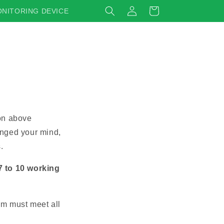
Log
Cart
NITORING DEVICE
in
ion above
anged your mind,
.
7 to 10 working
tem must meet all