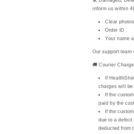
🛠 Damaged, Defec
inform us within 4
Clear photos
Order ID
Your name 
Our support team 
🚚 Courier Charge
If HealthShe
charges will b
If the custo
paid by the cu
If the custo
due to a defect
deducted from t