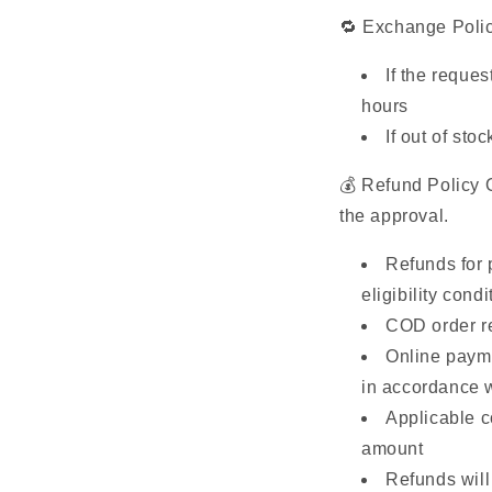
🔁 Exchange Poli
If the reque
hours
If out of st
💰 Refund Policy O
the approval.
Refunds for 
eligibility cond
COD order re
Online paym
in accordance 
Applicable c
amount
Refunds will