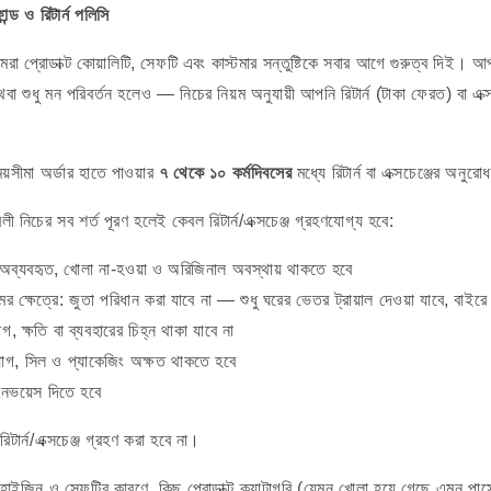
 ও রিটার্ন পলিসি
োডাক্ট কোয়ালিটি, সেফটি এবং কাস্টমার সন্তুষ্টিকে সবার আগে গুরুত্ব দিই। আপনা
শুধু মন পরিবর্তন হলেও — নিচের নিয়ম অনুযায়ী আপনি রিটার্ন (টাকা ফেরত) বা এক্
সময়সীমা অর্ডার হাতে পাওয়ার
৭ থেকে ১০ কর্মদিবসের
মধ্যে রিটার্ন বা এক্সচেঞ্জের অনুর
তাবলী নিচের সব শর্ত পূরণ হলেই কেবল রিটার্ন/এক্সচেঞ্জ গ্রহণযোগ্য হবে:
 অব্যবহৃত, খোলা না-হওয়া ও অরিজিনাল অবস্থায় থাকতে হবে
র ক্ষেত্রে: জুতা পরিধান করা যাবে না — শুধু ঘরের ভেতর ট্রায়াল দেওয়া যাবে, বাইরে 
দাগ, ক্ষতি বা ব্যবহারের চিহ্ন থাকা যাবে না
্যাগ, সিল ও প্যাকেজিং অক্ষত থাকতে হবে
ইনভয়েস দিতে হবে
িটার্ন/এক্সচেঞ্জ গ্রহণ করা হবে না।
হাইজিন ও সেফটির কারণে, কিছু প্রোডাক্ট ক্যাটাগরি (যেমন খোলা হয়ে গেছে এমন পার্স