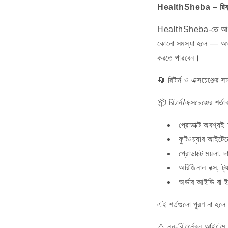
HealthSheba – রিফান্ড
HealthSheba-তে আমরা প্র
কোনো সমস্যা হলে — অথবা 
করতে পারবেন।
🔄 রিটার্ন ও এক্সচেঞ্জের 
📦 রিটার্ন/এক্সচেঞ্জের শর্
প্রোডাক্ট অবশ্যই
ফুটওয়্যার আইটেমে
প্রোডাক্টে ময়লা, 
অরিজিনাল বক্স, ট
অর্ডার আইডি বা 
এই শর্তগুলো পূরণ না হলে র
⚠️ নন-রিটার্নেবল আইটেম 