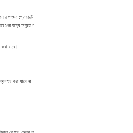
র পাওয়া প্রোডাক্টে
সচেঞ্জের জন্য অনুরোধ
োধ করা যাবে।
ব্যবহার করা যাবে না
োনাল কেয়ার, হেলথ বা