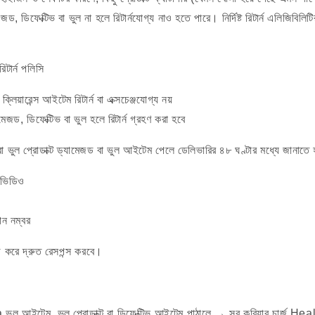
, ডিফেক্টিভ বা ভুল না হলে রিটার্নযোগ্য নাও হতে পারে। নির্দিষ্ট রিটার্ন এলিজিবিলিট
ার্ন পলিসি
্লিয়ারেন্স আইটেম রিটার্ন বা এক্সচেঞ্জযোগ্য নয়
ামেজড, ডিফেক্টিভ বা ভুল হলে রিটার্ন গ্রহণ করা হবে
বা ভুল প্রোডাক্ট ড্যামেজড বা ভুল আইটেম পেলে ডেলিভারির ৪৮ ঘণ্টার মধ্যে জানাতে 
ি/ভিডিও
ন নম্বর
উ করে দ্রুত রেসপন্স করবে।
ল আইটেম, ভুল প্রোডাক্ট বা ডিফেক্টিভ আইটেম পাঠালে → সব কুরিয়ার চার্জ 