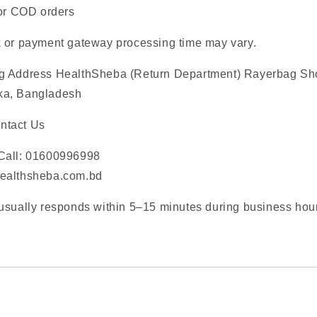
or COD orders
 or payment gateway processing time may vary.
ng Address HealthSheba (Return Department) Rayerbag S
ka, Bangladesh
ntact Us
Call: 01600996998
ealthsheba.com.bd
usually responds within 5–15 minutes during business hou