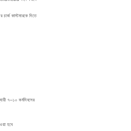
ার চার্জ কাস্টমারকে দিতে
ায়ী ৭–১০ কর্মদিবসের
য়া হবে