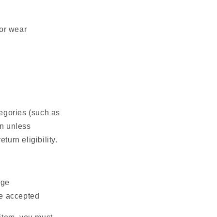
oor wear
egories (such as
rn unless
turn eligibility.
nge
be accepted