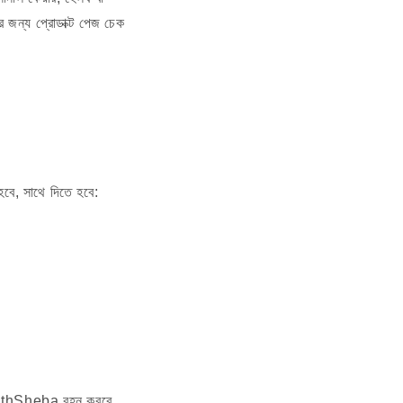
ির জন্য প্রোডাক্ট পেজ চেক
হবে, সাথে দিতে হবে:
HealthSheba বহন করবে