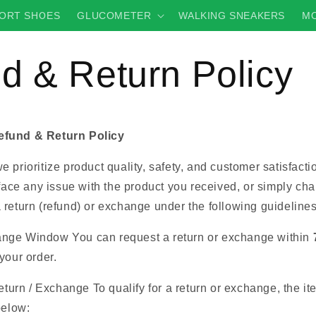
ORT SHOES
GLUCOMETER
WALKING SNEAKERS
MO
d & Return Policy
efund & Return Policy
 prioritize product quality, safety, and customer satisfact
 face any issue with the product you received, or simply ch
return (refund) or exchange under the following guidelines
ange Window You can request a return or exchange within
your order.
 Return / Exchange To qualify for a return or exchange, the i
below: