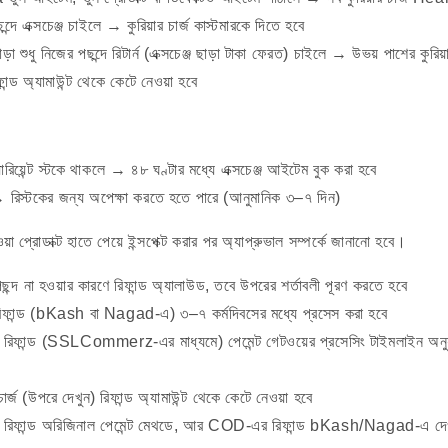
ন্দে এক্সচেঞ্জ চাইলে → কুরিয়ার চার্জ কাস্টমারকে দিতে হবে
াড়া শুধু নিজের পছন্দে রিটার্ন (এক্সচেঞ্জ ছাড়া টাকা ফেরত) চাইলে → উভয় পাশের কুরিয়
ন্ড অ্যামাউন্ট থেকে কেটে নেওয়া হবে
রিয়েন্ট স্টকে থাকলে → ৪৮ ঘণ্টার মধ্যে এক্সচেঞ্জ আইটেম বুক করা হবে
→ রিস্টকের জন্য অপেক্ষা করতে হতে পারে (আনুমানিক ৩–৭ দিন)
ওয়া প্রোডাক্ট হাতে পেয়ে ইন্সপেক্ট করার পর অ্যাপ্রুভাল সম্পর্কে জানানো হবে।
ু পছন্দ না হওয়ার কারণে রিফান্ড অ্যালাউড, তবে উপরের শর্তাবলী পূরণ করতে হবে
ফান্ড (bKash বা Nagad-এ) ৩–৭ কর্মদিবসের মধ্যে প্রসেস করা হবে
র রিফান্ড (SSLCommerz-এর মাধ্যমে) পেমেন্ট গেটওয়ের প্রসেসিং টাইমলাইন অনুয
 চার্জ (উপরে দেখুন) রিফান্ড অ্যামাউন্ট থেকে কেটে নেওয়া হবে
র রিফান্ড অরিজিনাল পেমেন্ট মেথডে, আর COD-এর রিফান্ড bKash/Nagad-এ দেও