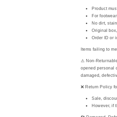
Product must
For footwear
No dirt, sta
Original box
Order ID or 
Items failing to m
⚠️ Non-Returnable
opened personal ca
damaged, defective
❌ Return Policy fo
Sale, discou
However, if t