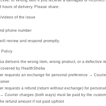
tive, or Wrong Item If you receive a damaged or incorrect 
8 hours of delivery. Please share:
/videos of the issue
and phone number
will review and respond promptly.
 Policy
ba delivers the wrong item, wrong product, or a defective i
e covered by HealthSheba
mer requests an exchange for personal preference → Couri
stomer
mer requests a refund (return without exchange) for personal
 → Courier charges (both ways) must be paid by the custome
he refund amount if not paid upfront