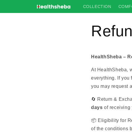
Skip to
COLLECTION
COMF
content
Refun
HealthSheba – R
At HealthSheba, we
everything. If you
you may request a 
🔄 Return & Exch
days
of receiving 
📦 Eligibility for
of the conditions 