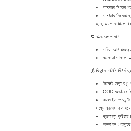
কাস্টমার নিজের পছ
কাস্টমার ডিফেক্ট ছ
হবে, আগে না দিলে রিফা
🔁 এক্সচেঞ্জ পলিসি
চাহিত আইটেম/ভ্যা
স্টকে না থাকলে 
💰 রিফান্ড পলিসি রিটার্ন হ
ডিফেক্ট ছাড়া শুধ
COD অর্ডারের রি
অনলাইন পেমেন্টে
মধ্যে প্রসেস করা হবে
প্রযোজ্য কুরিয়ার
অনলাইন পেমেন্টে