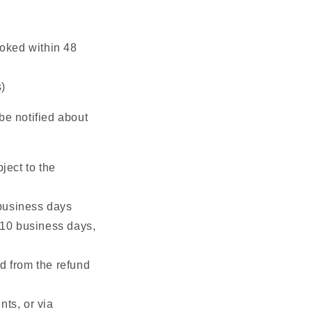
ooked within 48
s)
be notified about
ject to the
business days
10 business days,
d from the refund
ts, or via