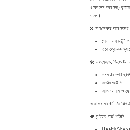
ওয়েলনেস আইটেম) ড্যামেজড
করুন।
❌ সেল/অফার আইটেমের রিট
সেল, ডিসকাউন্ট ও ক
তবে প্রোডাক্ট ড্য
🛠 ড্যামেজড, ডিফেক্টিভ 
সমস্যার স্পষ্ট ছব
অর্ডার আইডি
আপনার নাম ও ফো
আমাদের সাপোর্ট টিম রিভি
🚚 কুরিয়ার চার্জ পলিসি
HealthSheba ভু