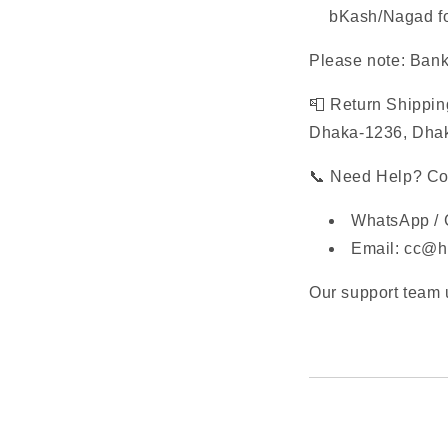
bKash/Nagad f
Please note: Bank
📮 Return Shippi
Dhaka-1236, Dha
📞 Need Help? Co
WhatsApp / 
Email: cc@h
Our support team 