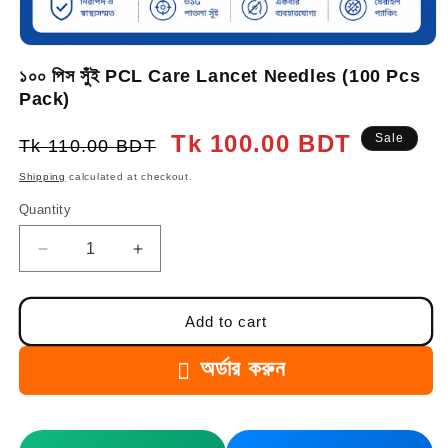
১০০ পিস সুঁই PCL Care Lancet Needles (100 Pcs
Pack)
Regular
Sale
Tk 100.00 BDT
Sale
Tk 110.00 BDT
price
price
Shipping
calculated at checkout.
Quantity
Quantity
Decrease
Increase
quantity
quantity
for
for
১০০
১০০
Add to cart
পিস
পিস
সুঁই
সুঁই
অর্ডার করুন
PCL
PCL
Care
Care
Lancet
Lancet
Needles
Needles