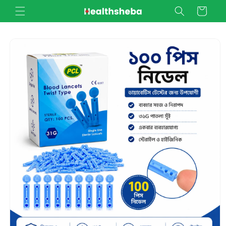
Skip to
Cart
content
Skip to
product
information