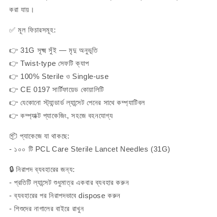
করা যায়।
✅ মূল ফিচারসমূহ:
👉 31G সূক্ষ্ম সুঁই — মৃদু অনুভূতি
👉 Twist-type সেফটি ক্যাপ
👉 100% Sterile ও Single-use
👉 CE 0197 সার্টিফায়েড কোয়ালিটি
👉 যেকোনো স্ট্যান্ডার্ড ল্যান্সেট পেনের সাথে কম্প্যাটিবল
👉 কম্প্যাক্ট প্যাকেজিং, সহজে বহনযোগ্য
📦 প্যাকেজে যা থাকছে:
- ১০০ টি PCL Care Sterile Lancet Needles (31G)
🔒 নিরাপদ ব্যবহারের জন্য:
- প্রতিটি ল্যান্সেট শুধুমাত্র একবার ব্যবহার করুন
- ব্যবহারের পর নিরাপদভাবে dispose করুন
- শিশুদের নাগালের বাইরে রাখুন