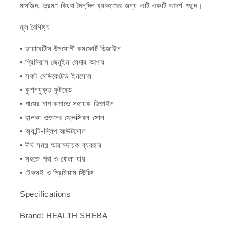
মসজিদ, ভ্রমণ কিংবা দৈনন্দিন ব্যবহারের জন্য এটি একটি আদর্শ পছন্দ।
মূল বৈশিষ্ট্য
• ডায়াবেটিস উপযোগী কমফোর্ট ডিজাইন
• প্রিমিয়াম জেনুইন লেদার আপার
• সফট মেডিকেটেড ইনসোল
• কুশনযুক্ত ফুটবেড
• পায়ের চাপ কমাতে সহায়ক ডিজাইন
• হালকা ওজনের ফ্লেক্সিবল সোল
• অ্যান্টি-স্লিপ আউটসোল
• দীর্ঘ সময় আরামদায়ক ব্যবহার
• সহজে পরা ও খোলা যায়
• টেকসই ও প্রিমিয়াম স্টিচিং
Specifications
Brand: HEALTH SHEBA