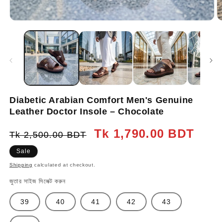
Diabetic Arabian Comfort Men's Genuine
Leather Doctor Insole – Chocolate
Regular
Sale
Tk 1,790.00 BDT
Tk 2,500.00 BDT
price
price
Sale
Shipping
calculated at checkout.
জুতার সাইজ সিলেক্ট করুন
39
40
41
42
43