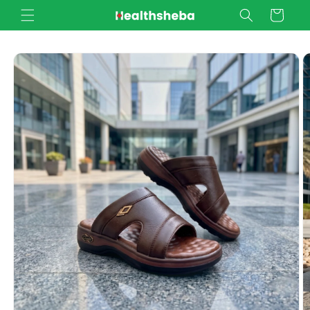
Skip to
Cart
content
Skip to
product
information