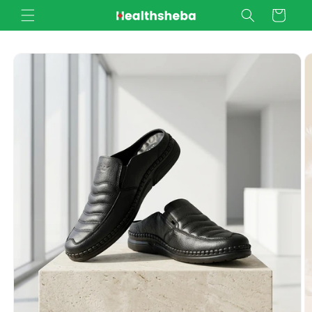
Skip to
Cart
content
Skip to
product
information