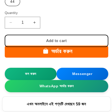
44
Quantity
Quantity
Decrease
Increase
quantity
quantity
for
for
হাওয়াই
হাওয়াই
Add to cart
সোল
সোল
|
|
অর্ডার করুন
Black
Black
Leather
Leather
Men’s
Men’s
Loafers
Loafers
কল করুন
Messenger
Shoe
Shoe
–
–
WhatsApp অর্ডার করুন
108
108
এখন অনলাইনে এই পণ্যটি দেখছেন 59 জন