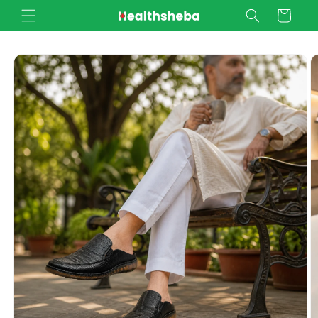
Skip to
Cart
content
Skip to
product
information