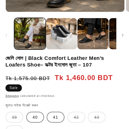
জেলি সোল | Black Comfort Leather Men’s
Loafers Shoe– ডক্টর ইনসোল জুতা – 107
Regular
Sale
Tk 1,460.00 BDT
Tk 1,575.00 BDT
price
price
Sale
Shipping
calculated at checkout.
জুতার সাইজ সিলেক্ট করুন
Variant
Variant
Variant
39
40
41
42
43
sold
sold
sold
out
out
out
or
or
or