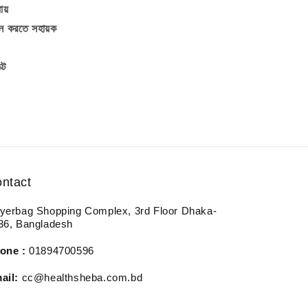
ায়
েইন করতে সহায়ক
্ট
ntact
yerbag Shopping Complex, 3rd Floor Dhaka-
36, Bangladesh
one :
01894700596
ail:
cc@healthsheba.com.bd