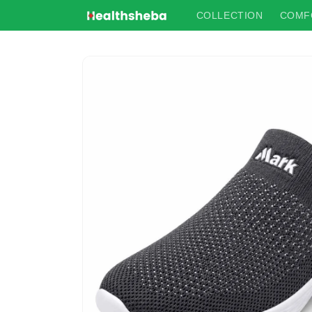
Skip to
COLLECTION
COMF
content
Skip to
product
information