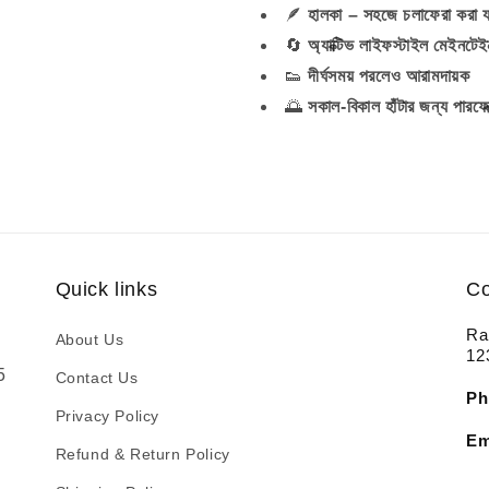
🪶
হালকা – সহজে চলাফেরা করা য
🔄
অ্যাক্টিভ লাইফস্টাইল মেইনট
👟
দীর্ঘসময় পরলেও আরামদায়ক
🌅
সকাল-বিকাল হাঁটার জন্য পারফেক
Quick links
Co
Ra
About Us
12
5
Contact Us
Ph
Privacy Policy
Em
Refund & Return Policy