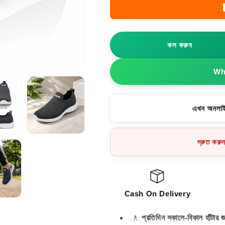
Shoes
Shoes
সকাল-
সকাল-
বিকাল
বিকাল
হাঁটা
হাঁটা
কল করুন
–
–
ডক্টর
ডক্টর
ইনসোল
ইনসোল
Wha
জুতা
জুতা
–
–
এখন অনলাই
দ্রুত করু
Cash On Delivery
🚶
প্রতিদিন সকালে-বিকাল হাঁটার 