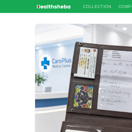
Skip to
COLLECTION
COMF
content
Skip to
product
information