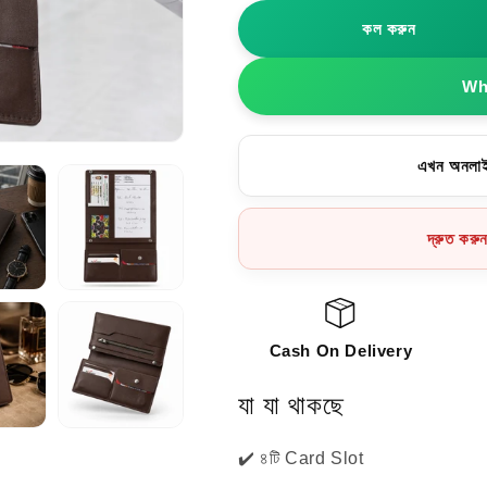
কার্ড,
কার্ড,
কল করুন
ক্যাশ
ক্যাশ
ও
ও
ডকুমেন্ট
ডকুমেন্ট
Wha
অর্গানাইজার
অর্গানাইজার
এখন অনলাই
দ্রুত করু
Cash On Delivery
যা যা থাকছে
✔️ ৪টি Card Slot