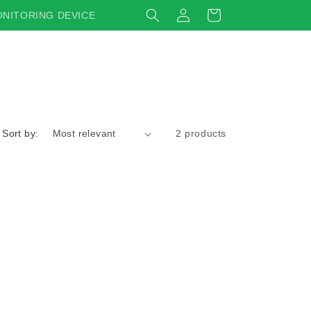
Log
Cart
NITORING DEVICE
in
Sort by:
2 products