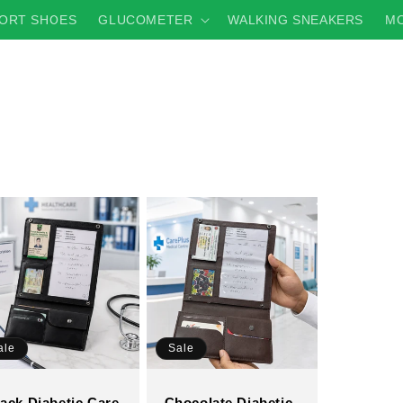
ORT SHOES
GLUCOMETER
WALKING SNEAKERS
MO
ale
Sale
ack Diabetic Care
Chocolate Diabetic