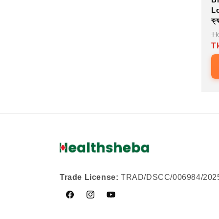
i
Lo
ক্য
o
R
Tk
pr
T
n
:
Trade License:
TRAD/DSCC/006984/202
Facebook
Instagram
YouTube