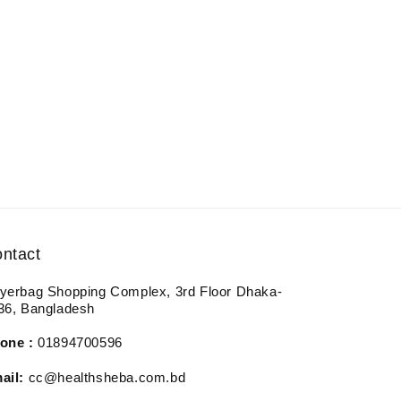
ntact
yerbag Shopping Complex, 3rd Floor Dhaka-
36, Bangladesh
one :
01894700596
ail:
cc@healthsheba.com.bd